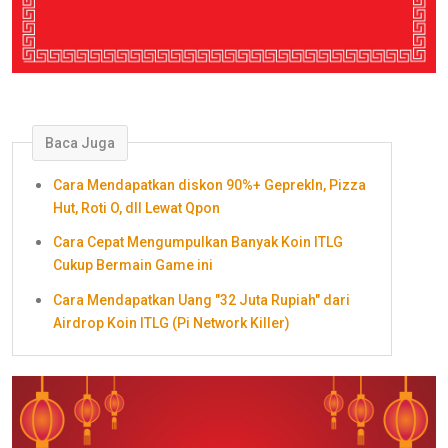
Baca Juga
Cara Mendapatkan diskon 90%+ GeprekIn, Pizza
Hut, Roti O, dll Lewat Qpon
Cara Cepat Mengumpulkan Banyak Koin ITLG
Cukup Bermain Game ini
Cara Mendapatkan Uang "32 Juta Rupiah" dari
Airdrop Koin ITLG (Pi Network Killer)