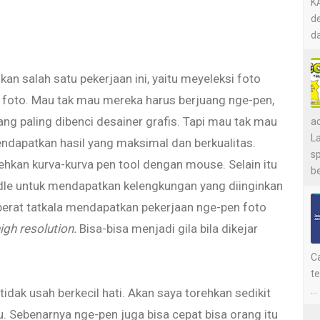
KA
de
da
n salah satu pekerjaan ini, yaitu meyeleksi foto
foto. Mau tak mau mereka harus berjuang nge-pen,
g paling dibenci desainer grafis. Tapi mau tak mau
a
L
endapatkan hasil yang maksimal dan berkualitas.
s
hkan kurva-kurva pen tool dengan mouse. Selain itu
be
le untuk mendapatkan kelengkungan yang diinginkan
 berat tatkala mendapatkan pekerjaan nge-pen foto
igh resolution.
Bisa-bisa menjadi gila bila dikejar
Ca
t
...
, tidak usah berkecil hati. Akan saya torehkan sedikit
 Sebenarnya nge-pen juga bisa cepat bisa orang itu