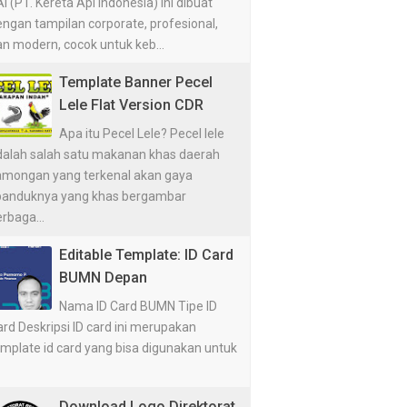
I (PT. Kereta Api Indonesia) ini dibuat
ngan tampilan corporate, profesional,
n modern, cocok untuk keb...
Template Banner Pecel
Lele Flat Version CDR
Apa itu Pecel Lele? Pecel lele
dalah salah satu makanan khas daerah
amongan yang terkenal akan gaya
panduknya yang khas bergambar
rbaga...
Editable Template: ID Card
BUMN Depan
Nama ID Card BUMN Tipe ID
rd Deskripsi ID card ini merupakan
emplate id card yang bisa digunakan untuk
Download Logo Direktorat