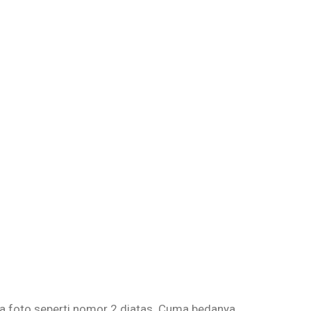
ada foto seperti nomor 2 diatas. Cuma bedanya