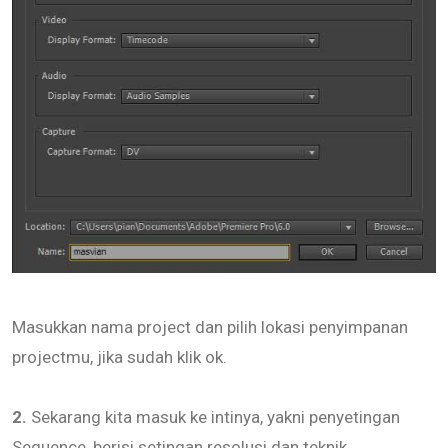
Masukkan nama project dan pilih lokasi penyimpanan
projectmu, jika sudah klik ok.
2.
Sekarang kita masuk ke intinya, yakni penyetingan
Sequence, berisi setingan resolusi dan teknik