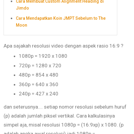
Cara Membuat Custom Alignment Heading di
Jimdo
Cara Mendapatkan Koin JMPT Sebelum to The
Moon
Apa sajakah resolusi video dengan aspek rasio 16:9 ?
1080p = 1920 x 1080
720p = 1280 x 720
480p = 854 x 480
360p = 640 x 360
240p = 427 x 240
dan seterusnya.... setiap nomor resolusi sebelum huruf
(p) adalah jumlah piksel vertikal. Cara kalkulasinya
simpel aja, misal resolusi 1080p = (16:9xp) x 1080. (p
adalah angka awal resolusi) jadi 1080p =