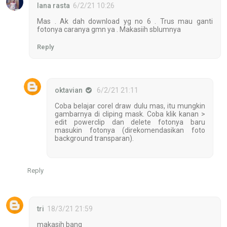
lana rasta
6/2/21 10:26
Mas . Ak dah download yg no 6 . Trus mau ganti
fotonya caranya gmn ya . Makasiih sblumnya
Reply
oktavian
6/2/21 21:11
Coba belajar corel draw dulu mas, itu mungkin
gambarnya di cliping mask. Coba klik kanan >
edit powerclip dan delete fotonya baru
masukin fotonya (direkomendasikan foto
background transparan).
Reply
tri
18/3/21 21:59
makasih bang