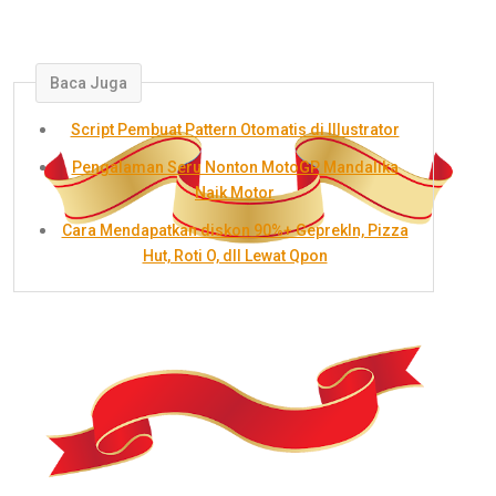
Baca Juga
Script Pembuat Pattern Otomatis di Illustrator
Pengalaman Seru Nonton MotoGP Mandalika
Naik Motor
Cara Mendapatkan diskon 90%+ GeprekIn, Pizza
Hut, Roti O, dll Lewat Qpon