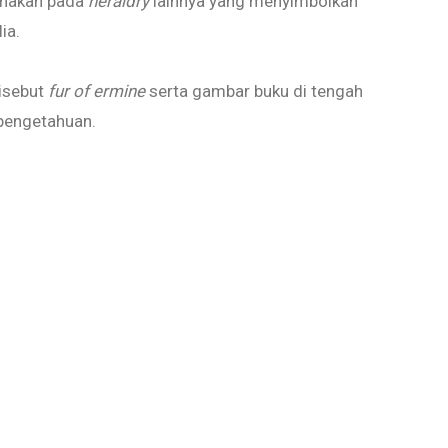
unakan pada
heraldry
lainnya yang menyimbolkan
ia.
isebut
fur of ermine
serta gambar buku di tengah
pengetahuan.