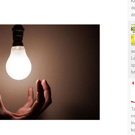
KA
de
da
a
L
s
be
Ta
m
In
ka