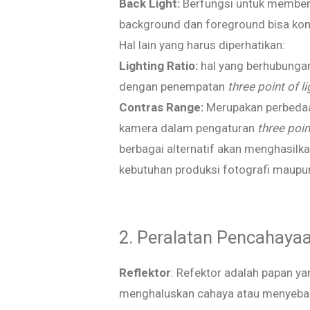
Back Light:
Berfungsi untuk member
background dan foreground bisa kon
Hal lain yang harus diperhatikan:
Lighting Ratio:
hal yang berhubungan
dengan penempatan
three point of l
Contras Range:
Merupakan perbedaa
kamera dalam pengaturan
three point
berbagai alternatif akan menghasilk
kebutuhan produksi fotografi maupun
2. Peralatan Pencahaya
Reflektor
: Refektor adalah papan y
menghaluskan cahaya atau menyebark