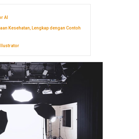
r AI
haan Kesehatan, Lengkap dengan Contoh
llustrator