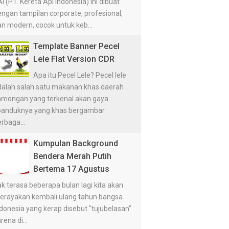
I (PT. Kereta Api Indonesia) ini dibuat
ngan tampilan corporate, profesional,
n modern, cocok untuk keb...
Template Banner Pecel
Lele Flat Version CDR
Apa itu Pecel Lele? Pecel lele
dalah salah satu makanan khas daerah
amongan yang terkenal akan gaya
panduknya yang khas bergambar
rbaga...
Kumpulan Background
Bendera Merah Putih
Bertema 17 Agustus
k terasa beberapa bulan lagi kita akan
erayakan kembali ulang tahun bangsa
donesia yang kerap disebut "tujubelasan"
rena di...