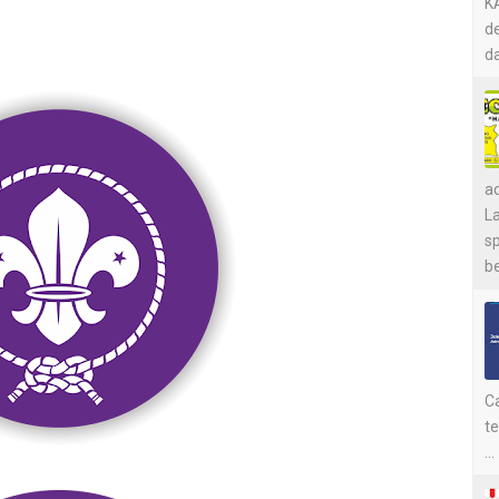
KA
de
da
a
L
s
be
Ca
t
...