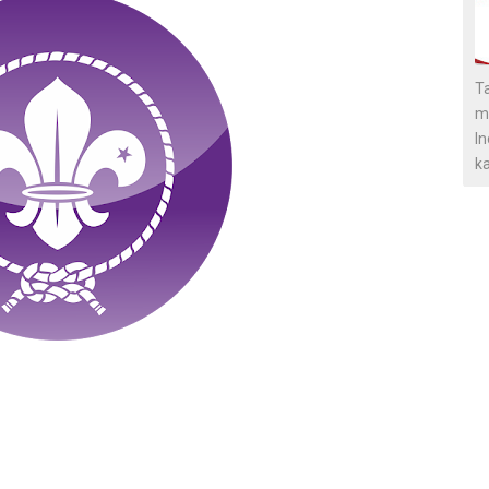
Ta
m
In
ka