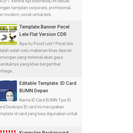
I (PT. Kereta Api Indonesia) ini dibuat
ngan tampilan corporate, profesional,
n modern, cocok untuk keb...
Template Banner Pecel
Lele Flat Version CDR
Apa itu Pecel Lele? Pecel lele
dalah salah satu makanan khas daerah
amongan yang terkenal akan gaya
panduknya yang khas bergambar
rbaga...
Editable Template: ID Card
BUMN Depan
Nama ID Card BUMN Tipe ID
rd Deskripsi ID card ini merupakan
emplate id card yang bisa digunakan untuk
Kumpulan Background