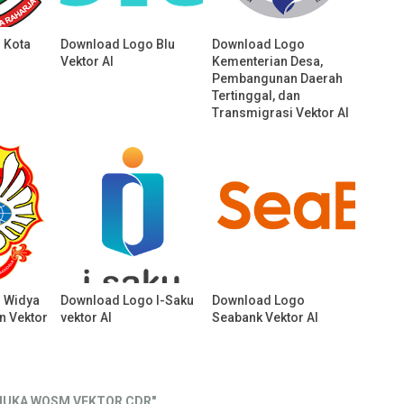
 Kota
Download Logo Blu
Download Logo
Vektor AI
Kementerian Desa,
Pembangunan Daerah
Tertinggal, dan
Transmigrasi Vektor AI
 Widya
Download Logo I-Saku
Download Logo
n Vektor
vektor AI
Seabank Vektor AI
MUKA WOSM VEKTOR CDR"