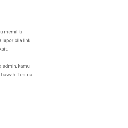
mu memiliki
lapor bila link
ait.
da admin, kamu
i bawah. Terima