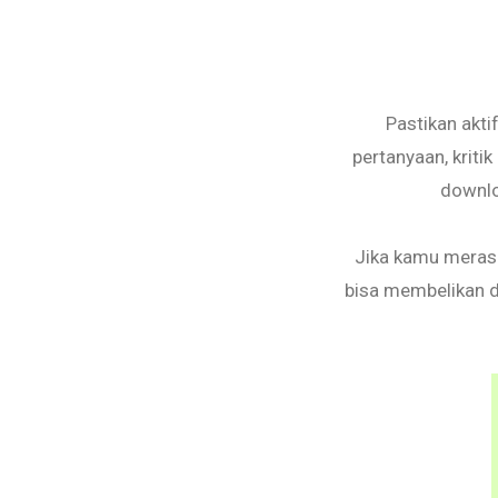
Pastikan akti
pertanyaan, kriti
downlo
Jika kamu merasa
bisa membelikan d